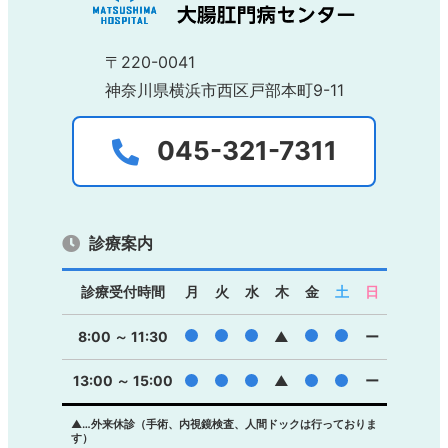
〒220-0041
神奈川県横浜市西区戸部本町9-11
045-321-7311
診療案内
診療受付時間
月
火
水
木
金
土
日
●
●
●
●
●
8:00 ～ 11:30
▲
ー
13:00 ～ 15:00
●
●
●
▲
●
●
ー
▲…外来休診（手術、内視鏡検査、人間ドックは行っておりま
す）