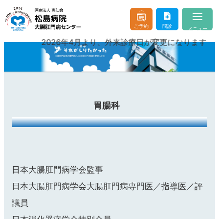
ご予約
問診
メニュー
2026年4月より、外来診療日が変更になります
当院について
About
医師のご紹介
Doctor & Staff
診療案内
Consultation
胃腸科
おなかやおしりの病気
Buttocks and Stomach
入院・お見舞い
Hospitalization
はじめての方へ
For beginner client
日本大腸肛門病学会監事
日本大腸肛門病学会大腸肛門病専門医／指導医／評
議員
お問い合わせ
よくあるご質問
交通アクセス
医療機関の方へ