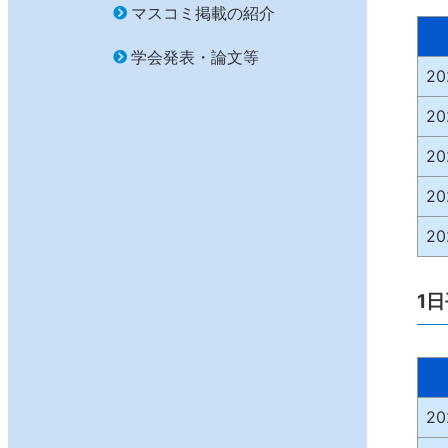
マスコミ掲載の紹介
学会発表・論文等
2
2
2
2
2
1
2