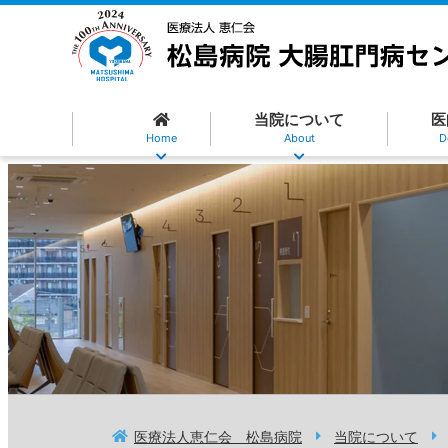
当院について
医
Home
About
D
医療法人恵仁会 松島病院
当院について