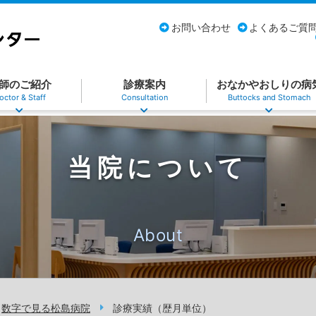
お問い合わせ
よくあるご質
師のご紹介
診療案内
おなかやおしりの病
octor & Staff
Consultation
Buttocks and Stomach
当院について
About
数字で見る松島病院
診療実績（歴月単位）