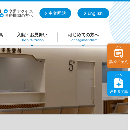
問
交通アクセス
中文网站
English
医療機関の方へ
気
入院・お見舞い
はじめての方へ
Hospitalization
For beginner client
診療ご予約
ＷＥＢ問診