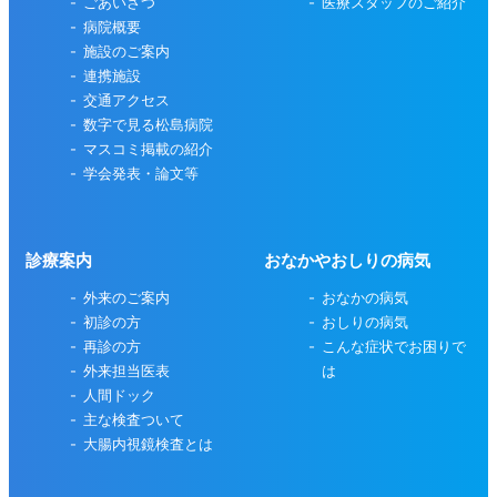
ごあいさつ
医療スタッフのご紹介
病院概要
施設のご案内
連携施設
交通アクセス
数字で見る松島病院
マスコミ掲載の紹介
学会発表・論文等
診療案内
おなかやおしりの病気
外来のご案内
おなかの病気
初診の方
おしりの病気
再診の方
こんな症状でお困りで
外来担当医表
は
人間ドック
主な検査ついて
大腸内視鏡検査とは