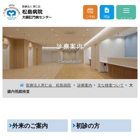
ご予約
問診
メニュー
当院について
About
診療案内
医師のご紹介
Doctor & Staff
Consultation
診療案内
Consultation
おなかやおしりの病気
Buttocks and Stomach
医療法人恵仁会 松島病院
診療案内
主な検査ついて
大
腸内視鏡検査
入院・お見舞い
Hospitalization
はじめての方へ
For beginner client
外来のご案内
初診の方
お問い合わせ
よくあるご質問
交通アクセス
医療機関の方へ