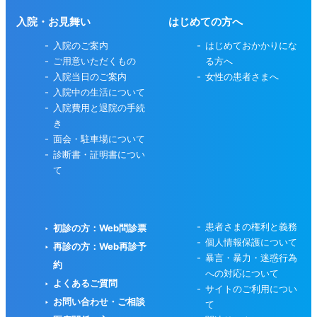
入院・お見舞い
はじめての方へ
入院のご案内
はじめておかかりにな
ご用意いただくもの
る方へ
入院当日のご案内
女性の患者さまへ
入院中の生活について
入院費用と退院の手続
き
面会・駐車場について
診断書・証明書につい
て
患者さまの権利と義務
初診の方：Web問診票
個人情報保護について
再診の方：Web再診予
暴言・暴力・迷惑行為
約
への対応について
よくあるご質問
サイトのご利用につい
お問い合わせ・ご相談
て