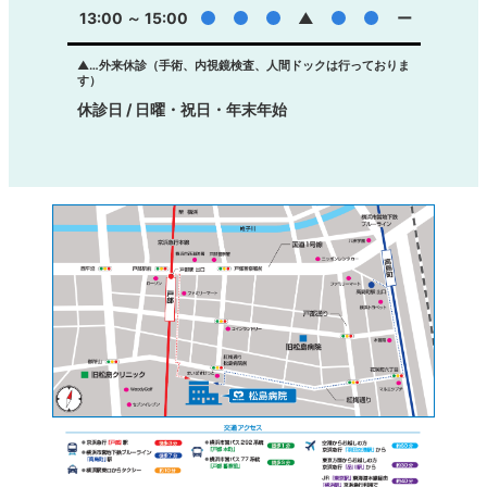
13:00 ～ 15:00
●
●
●
▲
●
●
ー
▲…外来休診（手術、内視鏡検査、人間ドックは行っておりま
す）
休診日 / 日曜・祝日・年末年始