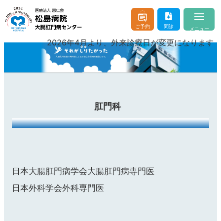
ご予約
問診
メニュー
2026年4月より、外来診療日が変更になります
当院について
About
医師のご紹介
Doctor & Staff
診療案内
Consultation
肛門科
おなかやおしりの病気
Buttocks and Stomach
入院・お見舞い
Hospitalization
はじめての方へ
For beginner client
日本大腸肛門病学会大腸肛門病専門医
日本外科学会外科専門医
お問い合わせ
よくあるご質問
交通アクセス
医療機関の方へ