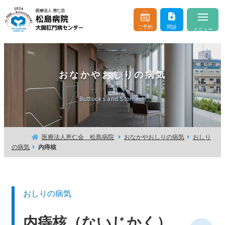
ご予約
問診
メニュー
当院について
About
おなかやおしりの病気
医師のご紹介
Doctor & Staff
Buttocks and Stomach
診療案内
Consultation
おなかやおしりの病気
Buttocks and Stomach
医療法人恵仁会 松島病院
おなかやおしりの病気
おしり
の病気
内痔核
入院・お見舞い
Hospitalization
はじめての方へ
For beginner client
おしりの病気
お問い合わせ
よくあるご質問
内痔核（ないじかく）
交通アクセス
医療機関の方へ