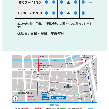
●
●
●
●
●
8:00 ～ 11:30
▲
ー
13:00 ～ 15:00
●
●
●
▲
●
●
ー
▲…外来休診（手術、内視鏡検査、人間ドックは行っておりま
す）
休診日 / 日曜・祝日・年末年始