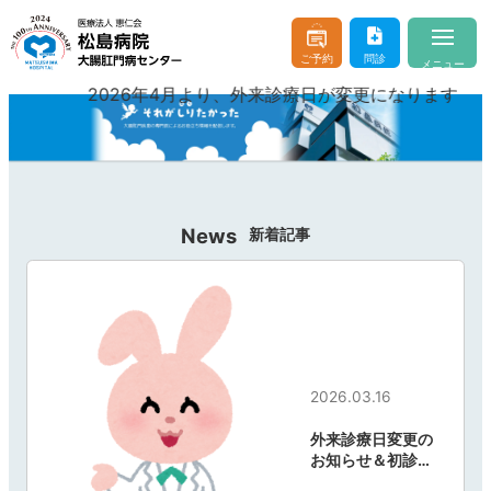
ご予約
問診
メニュー
2026年4月より、外来診療日が変更になります
当院について
About
医師のご紹介
Doctor & Staff
診療案内
Consultation
News
新着記事
おなかやおしりの病気
Buttocks and Stomach
入院・お見舞い
Hospitalization
はじめての方へ
For beginner client
2026.03.16
外来診療日変更の
お問い合わせ
よくあるご質問
お知らせ＆初診の
受診方法について
交通アクセス
医療機関の方へ