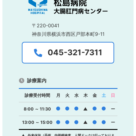
〒220-0041
神奈川県横浜市西区戸部本町9-11
045-321-7311
診療案内
診療受付時間
月
火
水
木
金
土
日
●
●
●
●
●
8:00 ～ 11:30
▲
ー
13:00 ～ 15:00
●
●
●
▲
●
●
ー
▲…外来休診（手術、内視鏡検査、人間ドックは行っておりま