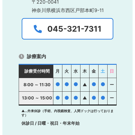
〒220-0041
神奈川県横浜市西区戸部本町9-11
045-321-7311
診療案内
診療受付時間
月
火
水
木
金
土
日
●
●
●
●
●
8:00 ～ 11:30
▲
ー
13:00 ～ 15:00
●
●
●
▲
●
●
ー
▲…外来休診（手術、内視鏡検査、人間ドックは行っておりま
す）
休診日 / 日曜・祝日・年末年始