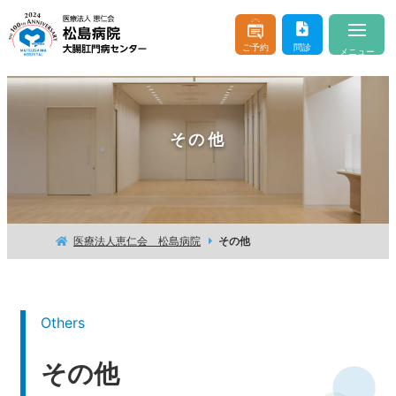
ご予約
問診
メニュー
当院について
About
その他
医師のご紹介
Doctor & Staff
診療案内
Consultation
おなかやおしりの病気
Buttocks and Stomach
医療法人恵仁会 松島病院
その他
入院・お見舞い
Hospitalization
はじめての方へ
For beginner client
Others
その他
お問い合わせ
よくあるご質問
交通アクセス
医療機関の方へ