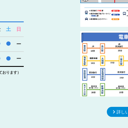
金
土
日
●
●
ー
●
●
ー
ております）
詳し