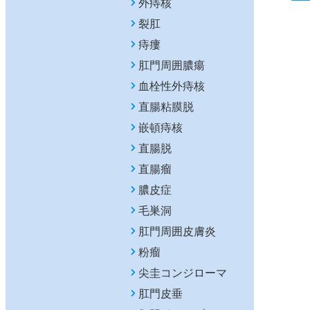
外痔核
裂肛
痔瘻
肛門周囲膿瘍
血栓性外痔核
直腸粘膜脱
嵌頓痔核
直腸脱
直腸瘤
膿皮症
毛巣洞
肛門周囲皮膚炎
粉瘤
尖圭コンジローマ
肛門皮垂