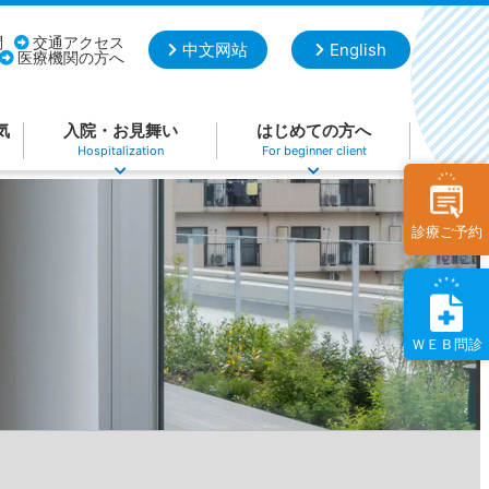
問
交通アクセス
中文网站
English
医療機関の方へ
気
入院・お見舞い
はじめての方へ
Hospitalization
For beginner client
診療ご予約
ＷＥＢ問診