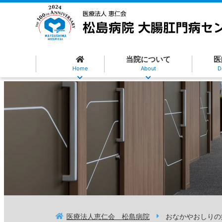
当院について
医
Home
About
D
医療法人恵仁会 松島病院
おなかやおしりの