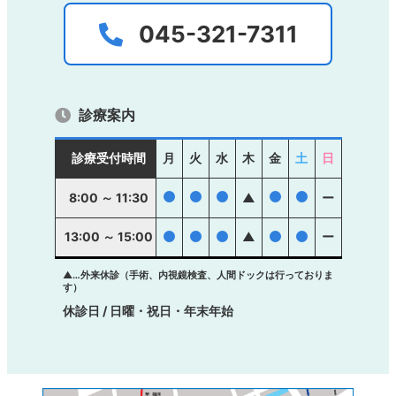
045-321-7311
診療案内
診療受付時間
月
火
水
木
金
土
日
●
●
●
●
●
8:00 ～ 11:30
▲
ー
13:00 ～ 15:00
●
●
●
▲
●
●
ー
▲…外来休診（手術、内視鏡検査、人間ドックは行っておりま
す）
休診日 / 日曜・祝日・年末年始