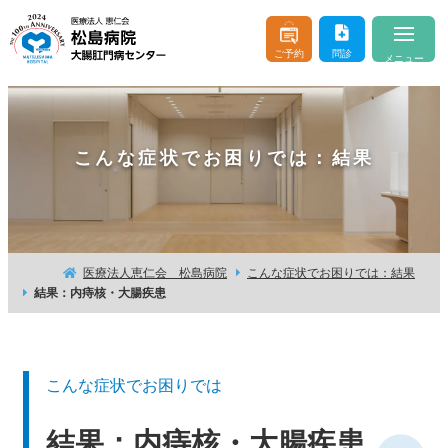
ご予約
問診
メニュー
当院について
About
こんな症状でお困りでは：結果
医師のご紹介
Doctor & Staff
診療案内
Consultation
おなかやおしりの病気
Buttocks and Stomach
医療法人恵仁会 松島病院
こんな症状でお困りでは：結果
結果：内痔核・大腸疾患
入院・お見舞い
Hospitalization
はじめての方へ
For beginner client
こんな症状でお困りでは
お問い合わせ
よくあるご質問
結果：内痔核・大腸疾患
交通アクセス
医療機関の方へ