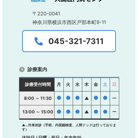
〒220-0041
神奈川県横浜市西区戸部本町9-11
045-321-7311
診療案内
診療受付時間
月
火
水
木
金
土
日
●
●
●
●
●
8:00 ～ 11:30
▲
ー
13:00 ～ 15:00
●
●
●
▲
●
●
ー
▲…外来休診（手術、内視鏡検査、人間ドックは行っておりま
す）
休診日 / 日曜・祝日・年末年始