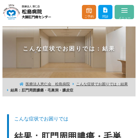
ご予約
問診
メニュー
当院について
About
こんな症状でお困りでは：結果
医師のご紹介
Doctor & Staff
診療案内
Consultation
おなかやおしりの病気
Buttocks and Stomach
医療法人恵仁会 松島病院
こんな症状でお困りでは：結果
結果：肛門周囲膿瘍・毛巣洞・膿皮症
入院・お見舞い
Hospitalization
はじめての方へ
For beginner client
こんな症状でお困りでは
お問い合わせ
よくあるご質問
結果：肛門周囲膿瘍・毛巣
交通アクセス
医療機関の方へ