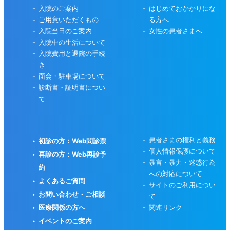
入院のご案内
はじめておかかりにな
ご用意いただくもの
る方へ
入院当日のご案内
女性の患者さまへ
入院中の生活について
入院費用と退院の手続
き
面会・駐車場について
診断書・証明書につい
て
患者さまの権利と義務
初診の方：Web問診票
個人情報保護について
再診の方：Web再診予
暴言・暴力・迷惑行為
約
への対応について
よくあるご質問
サイトのご利用につい
お問い合わせ・ご相談
て
医療関係の方へ
関連リンク
イベントのご案内