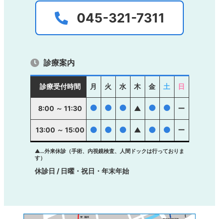
045-321-7311
診療案内
診療受付時間
月
火
水
木
金
土
日
●
●
●
●
●
8:00 ～ 11:30
▲
ー
13:00 ～ 15:00
●
●
●
▲
●
●
ー
▲…外来休診（手術、内視鏡検査、人間ドックは行っておりま
す）
休診日 / 日曜・祝日・年末年始