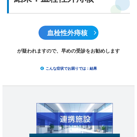
中文网站
血栓性外痔核
English
が疑われますので、早めの受診をお勧めします
こんな症状でお困りでは：結果