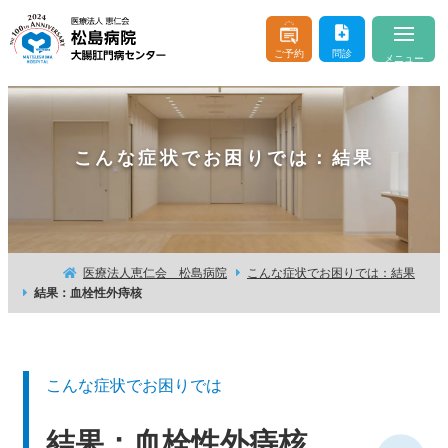
ご予約
問診
メニュー
当院について
About
こんな症状でお困りでは：結果
医師のご紹介
Doctor & Staff
診療案内
Consultation
おなかやおしりの病気
Buttocks and Stomach
医療法人恵仁会 松島病院
こんな症状でお困りでは：結果
結果：血栓性外痔核
入院・お見舞い
Hospitalization
はじめての方へ
For beginner client
こんな症状でお困りでは
お問い合わせ
よくあるご質問
結果：血栓性外痔核
交通アクセス
医療機関の方へ