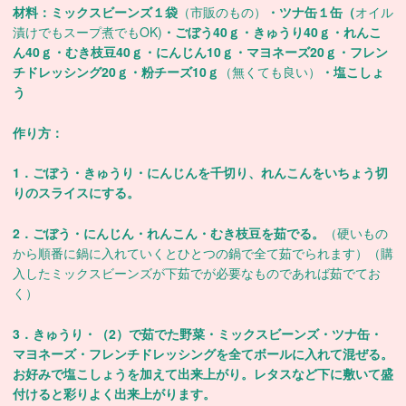
材料：ミックスビーンズ１袋
（市販のもの）
・ツナ缶１缶（
オイル
漬けでもスープ煮でもOK)
・ごぼう40ｇ・きゅうり40ｇ・れんこ
ん40ｇ・むき枝豆40ｇ・にんじん10ｇ・マヨネーズ20ｇ・フレン
チドレッシング20ｇ・粉チーズ10ｇ
（無くても良い）
・塩こしょ
う
作り方：
1．ごぼう・きゅうり・にんじんを千切り、れんこんをいちょう切
りのスライスにする。
2．ごぼう・にんじん・れんこん・むき枝豆を茹でる。
（硬いもの
から順番に鍋に入れていくとひとつの鍋で全て茹でられます）（購
入したミックスビーンズが下茹でが必要なものであれば茹でてお
く）
3．きゅうり・（2）で茹でた野菜・ミックスビーンズ・ツナ缶・
マヨネーズ・フレンチドレッシングを全てボールに入れて混ぜる。
お好みで塩こしょうを加えて出来上がり。レタスなど下に敷いて盛
付けると彩りよく出来上がります。