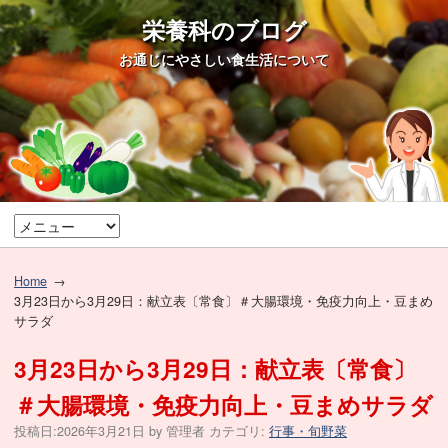
栄養科のブログ
お通じにやさしい食生活について
Home
3月23日から3月29日：献立表〔常食〕＃大腸環境・免疫力向上・豆まめ
サラダ
3月23日から3月29日：献立表〔常食〕
＃大腸環境・免疫力向上・豆まめサラダ
投稿日:
2026年3月21日
by
管理者
カテゴリ:
行事・旬野菜