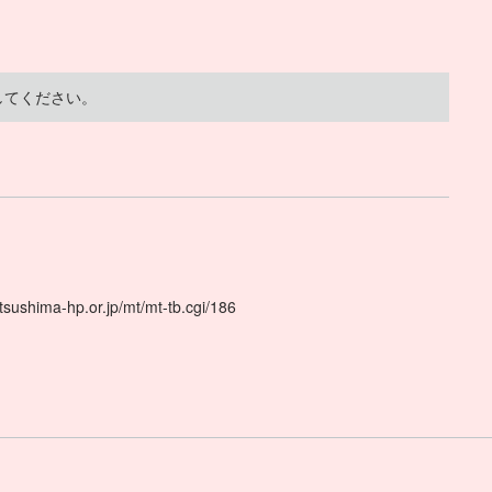
してください。
ima-hp.or.jp/mt/mt-tb.cgi/186