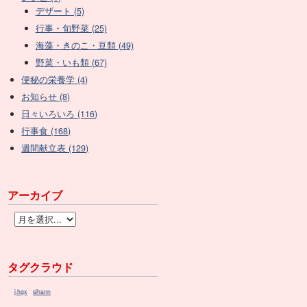
デザート (5)
行事・旬野菜 (25)
海藻・きのこ・豆類 (49)
野菜・いも類 (67)
便秘の栄養学 (4)
お知らせ (8)
日々いろいろ (116)
行事食 (168)
週間献立表 (129)
アーカイブ
タグクラウド
j.hgx
sihann