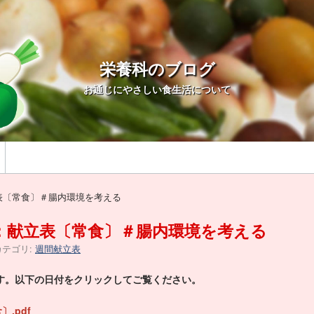
栄養科のブログ
お通じにやさしい食生活について
立表〔常食〕＃腸内環境を考える
5日：献立表〔常食〕＃腸内環境を考える
カテゴリ:
週間献立表
す。以下の日付をクリックしてご覧ください。
.pdf