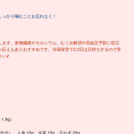
しっかり噛むことお忘れなく！
します。食物繊維やカルシウム、むくみ解消や高血圧予防に役立
応えもありおすすめです。冷蔵保管で2,3日は日持ちするので常
さい♪
1.9g）
缶分）、人参 15g、水菜 15g、玉ねぎ 25g