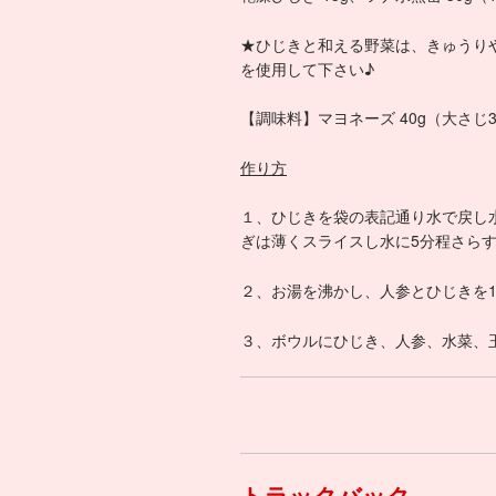
★ひじきと和える野菜は、きゅうり
を使用して下さい♪
【調味料】マヨネーズ 40g（大さじ3
作り方
１、ひじきを袋の表記通り水で戻し
ぎは薄くスライスし水に5分程さら
２、お湯を沸かし、人参とひじきを1
３、ボウルにひじき、人参、水菜、
トラックバック