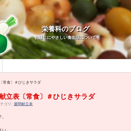
栄養科のブログ
お通じにやさしい食生活について
表〔常食〕＃ひじきサラダ
日：献立表〔常食〕＃ひじきサラダ
テゴリ:
週間献立表
す。
さい。