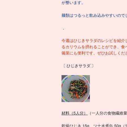
が整います。
麺類はつるっと飲み込みやすいので
．
今週はひじきサラダのレシピを紹介
るカリウムを摂れることができ、食べ
備菜にも便利です。ぜひお試しくだ
〔 ひじきサラダ 〕
材料（5
人分）
（一人分の食物繊維量 
乾燥ひじき 15g、ツナ水煮缶 50g（1