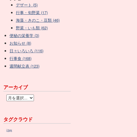
デザート (5)
行事・旬野菜 (17)
海藻・きのこ・豆類 (46)
野菜・いも類 (62)
便秘の栄養学 (3)
お知らせ (8)
日々いろいろ (116)
行事食 (168)
週間献立表 (123)
アーカイブ
タグクラウド
j.hgx