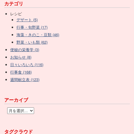
カテゴリ
レシピ
デザート (5)
行事・旬野菜 (17)
海藻・きのこ・豆類 (46)
野菜・いも類 (62)
便秘の栄養学 (3)
お知らせ (8)
日々いろいろ (116)
行事食 (168)
週間献立表 (123)
アーカイブ
タグクラウド