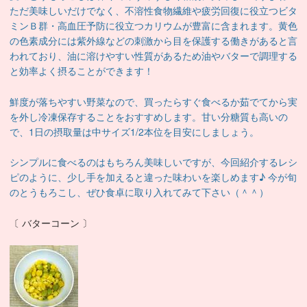
ただ美味しいだけでなく、不溶性食物繊維や疲労回復に役立つビタ
ミンＢ群・高血圧予防に役立つカリウムが豊富に含まれます。黄色
の
色素成分には紫外線などの刺激から目を保護する働きがあると言
われており、油に溶けやすい性質があるため
油やバターで調理する
と効率よく摂ることができます！
鮮度が落ちやすい野菜なので、買ったらすぐ食べるか茹でてから実
を外し冷凍保存することをおすすめします。甘い分糖質も
高いの
で、1日の摂取量は中サイズ1/2本位を目安にしましょう。
シンプルに食べるのはもちろん美味しいですが、今回紹介するレシ
ピのように、少し手を加えると違った味わいを楽しめます♪ 今が旬
のとうもろこし、ぜひ食卓に取り入れてみて下さい（＾＾）
〔 バターコーン 〕