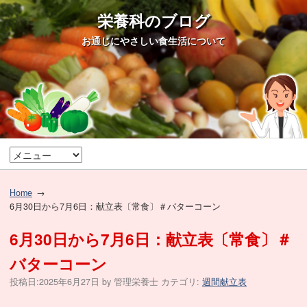
栄養科のブログ
お通じにやさしい食生活について
Home
6月30日から7月6日：献立表〔常食〕＃バターコーン
6月30日から7月6日：献立表〔常食〕＃
バターコーン
投稿日:
2025年6月27日
by
管理栄養士
カテゴリ:
週間献立表