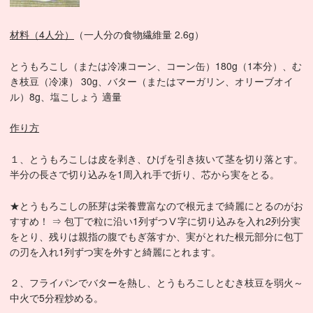
材料（4人分）
（一人分の食物繊維量 2.6g）
とうもろこし（または冷凍コーン、コーン缶）180g（1本分）、む
き枝豆（冷凍） 30g、バター（またはマーガリン、オリーブオイ
ル）8g、塩こしょう 適量
作り方
１、とうもろこしは皮を剥き、ひげを引き抜いて茎を切り落とす。
半分の長さで切り込みを1周入れ手で折り、芯から実をとる。
★とうもろこしの胚芽は栄養豊富なので根元まで綺麗にとるのがお
すすめ！ ⇒ 包丁で粒に沿い1列ずつⅤ字に切り込みを入れ2列分実
をとり、残りは親指の腹でもぎ落すか、実がとれた根元部分に包丁
の刃を入れ1列ずつ実を外すと綺麗にとれます。
２、フライパンでバターを熱し、とうもろこしとむき枝豆を弱火～
中火で5分程炒める。