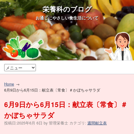
栄養科のブログ
お通じにやさしい食生活について
Home
6月9日から6月15日：献立表〔常食〕＃かぼちゃサラダ
6月9日から6月15日：献立表〔常食〕＃
かぼちゃサラダ
投稿日:
2025年6月 6日
by
管理栄養士
カテゴリ:
週間献立表