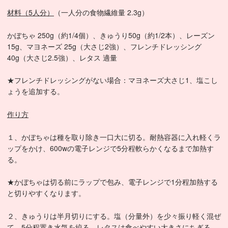
材料（5人分）
（一人分の食物繊維量 2.3g）
かぼちゃ 250g（約1/4個）、きゅうり50g（約1/2本）、レーズン
15g、マヨネーズ 25g（大さじ2強）、フレンチドレッシング
40g（大さじ2.5強）、レタス 適量
★フレンチドレッシングがない場合：マヨネーズ大さじ1、塩こし
ょうを追加する。
作り方
１、かぼちゃは種を取り除き一口大に切る。耐熱容器に入れ軽くラ
ップをかけ、600wの電子レンジで5分程軟らかくなるまで加熱す
る。
★かぼちゃは切る前にラップで包み、電子レンジで1分程加熱する
と切りやすくなります。
２、きゅうりは半月切りにする。塩（分量外）を少々振り軽く混ぜ
て、5分程置き水気を絞る。レタスは食べやすい大きさにちぎる。