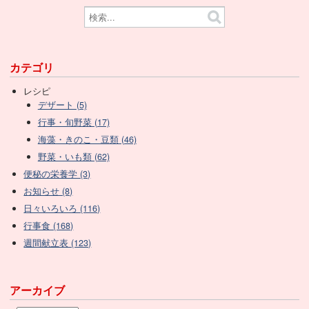
カテゴリ
レシピ
デザート (5)
行事・旬野菜 (17)
海藻・きのこ・豆類 (46)
野菜・いも類 (62)
便秘の栄養学 (3)
お知らせ (8)
日々いろいろ (116)
行事食 (168)
週間献立表 (123)
アーカイブ