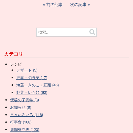
前の記事
次の記事
カテゴリ
レシピ
デザート (5)
行事・旬野菜 (17)
海藻・きのこ・豆類 (46)
野菜・いも類 (62)
便秘の栄養学 (3)
お知らせ (8)
日々いろいろ (116)
行事食 (168)
週間献立表 (123)