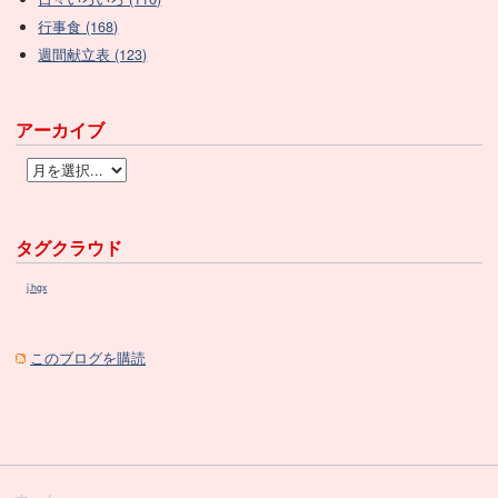
行事食 (168)
週間献立表 (123)
アーカイブ
タグクラウド
j.hgx
このブログを購読